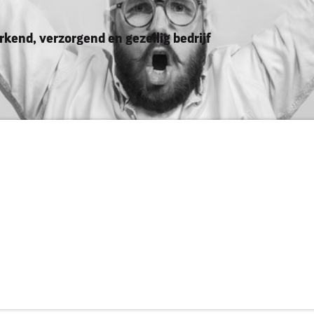
rkend, verzorgend en gezellig bedrijf