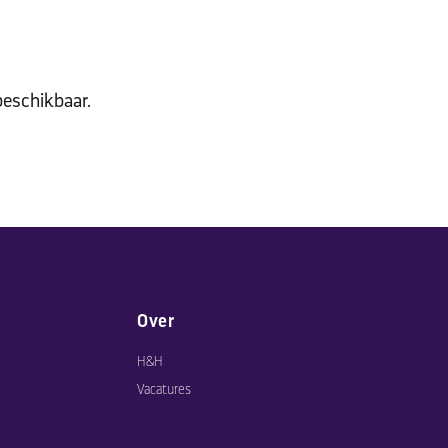
beschikbaar.
Over
H&H
Vacatures