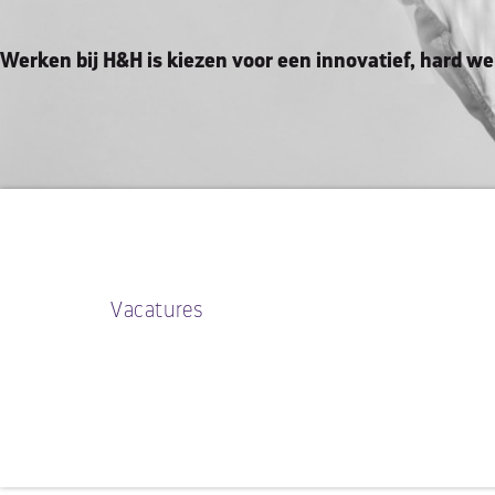
Werken bij H&H is kiezen voor een innovatief, hard we
Vacatures